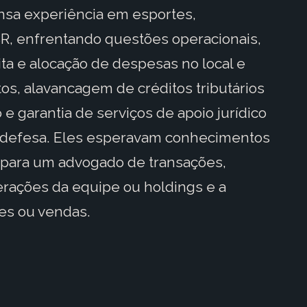
nsa experiência em esportes,
R, enfrentando questões operacionais,
a e alocação de despesas no local e
tos, alavancagem de créditos tributários
 e garantia de serviços de apoio jurídico
e defesa. Eles esperavam conhecimentos
 para um advogado de transações,
erações da equipe ou holdings e a
ões ou vendas.
ar relacionamentos colaborativos com
ssos clientes de esportes,
 produtores ou executivos de produção