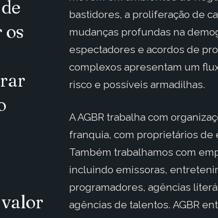
 de
bastidores, a proliferação de c
 os
mudanças profundas na demogr
espectadores e acordos de pro
a
complexos apresentam um flux
rar
risco e possíveis armadilhas.
o
A AGBR trabalha com organizaçõ
franquia, com proprietários de
Também trabalhamos com empr
incluindo emissoras, entreteni
programadores, agências literá
 valor
agências de talentos. AGBR en