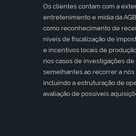
Os clientes contam com a exte
entretenimento e mídia da AGB
como reconhecimento de receit
níveis de fiscalização de impos
e incentivos locais de produção
nos casos de investigações d
semelhantes ao recorrer a nós
incluindo a estruturação de op
avaliação de possíveis aquisiç
; Temos muito orgulho em form
os profissionais internos em no
entretenimento e mídia, sejam